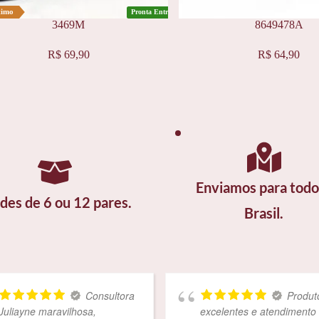
timo
Pronta Entrega
3469M
8649478A
Este
R$
69,90
R$
64,90
produto
tem
várias
variantes.
As
opções
podem
ser
s
escolhidas
na
página
Enviamos para todo 
do
des de 6 ou 12 pares.
produto
Brasil.
Consultora
Produtos
iayne maravilhosa,
excelentes e atendimento