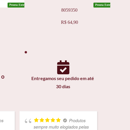
Pronta Entrega
Pronta Entrega
8059350
Este
R$
64,90
produto
tem
várias
variantes.
As
opções
podem
ser
escolhidas
na
o 
página
Entregamos seu pedido em até 
do
produto
30 dias
Produtos
sempre muito elogiados pelas
Atendim