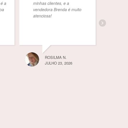
a
minhas clientes, e a
vended
vendedora Brenda é muito
solicita
atenciosa!
ROSILMA N.
P
JULHO 23, 2026
J