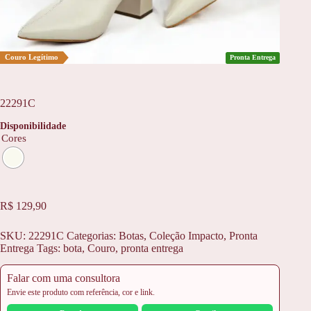
Couro Legítimo
Pronta Entrega
22291C
Disponibilidade
Cores
R$
129,90
SKU:
22291C
Categorias:
Botas
,
Coleção Impacto
,
Pronta
Entrega
Tags:
bota
,
Couro
,
pronta entrega
Falar com uma consultora
Envie este produto com referência, cor e link.