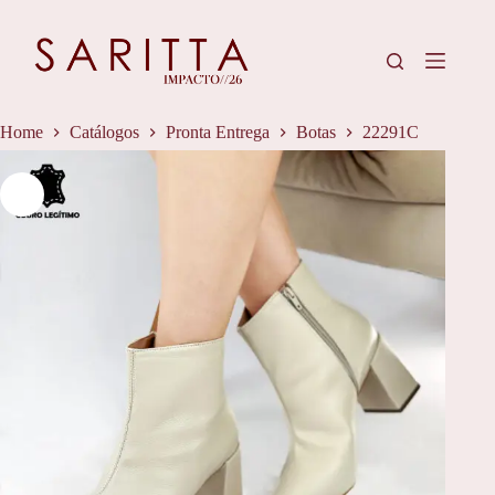
Pular
para
o
conteúdo
Home
Catálogos
Pronta Entrega
Botas
22291C