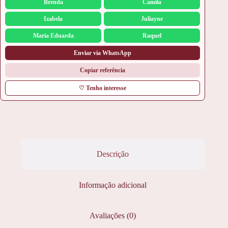
Brenda
Camila
Izabela
Juliayne
Maria Eduarda
Raquel
Enviar via WhatsApp
Copiar referência
♡ Tenho interesse
Descrição
Informação adicional
Avaliações (0)