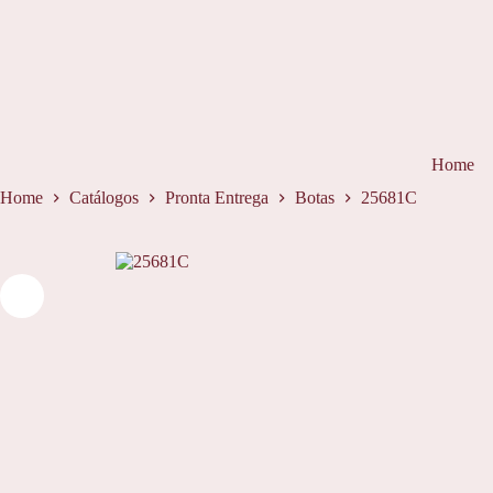
Pular
para
o
conteúdo
Home
Home
Catálogos
Pronta Entrega
Botas
25681C