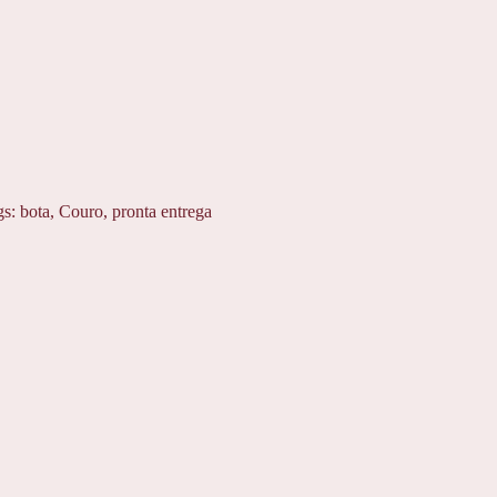
gs:
bota
,
Couro
,
pronta entrega