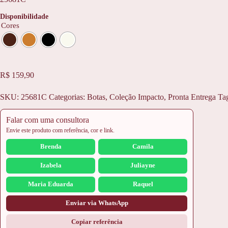
Disponibilidade
Cores
R$
159,90
SKU:
25681C
Categorias:
Botas
,
Coleção Impacto
,
Pronta Entrega
Ta
Falar com uma consultora
Envie este produto com referência, cor e link.
Brenda
Camila
Izabela
Juliayne
Maria Eduarda
Raquel
Enviar via WhatsApp
Copiar referência