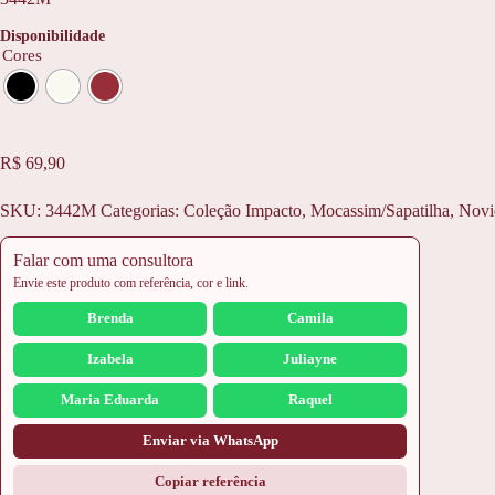
Disponibilidade
Cores
R$
69,90
SKU:
3442M
Categorias:
Coleção Impacto
,
Mocassim/Sapatilha
,
Novi
Falar com uma consultora
Envie este produto com referência, cor e link.
Brenda
Camila
Izabela
Juliayne
Maria Eduarda
Raquel
Enviar via WhatsApp
Copiar referência