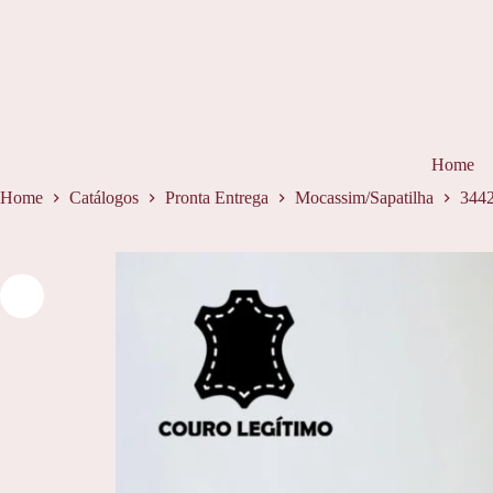
Pular
para
o
conteúdo
Home
Home
Catálogos
Pronta Entrega
Mocassim/Sapatilha
344