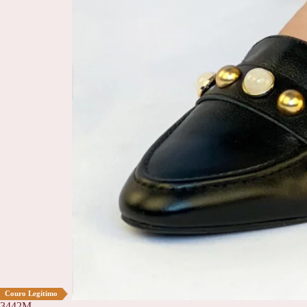
Couro Legítimo
3442M