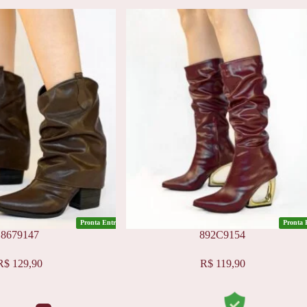
Pronta Entrega
Pronta 
8679147
892C9154
Este
R$
129,90
R$
119,90
produto
tem
várias
variantes.