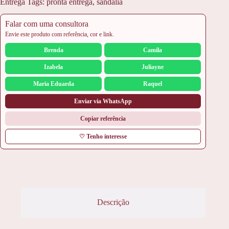
Entrega
Tags:
pronta entrega
,
sandalia
Falar com uma consultora
Envie este produto com referência, cor e link.
Brenda
Camila
Izabela
Juliayne
Maria Eduarda
Raquel
Enviar via WhatsApp
Copiar referência
♡ Tenho interesse
Descrição