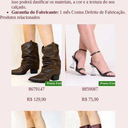
isso poderá danificar os materiais, a cor e a textura do seu
calçado.
Garantia do Fabricante:
1 mês Contra Defeito de Fabricação.
Produtos relacionados
Pronta Entrega
Pronta Entrega
8679147
8859087
Este
Este
R$
129,90
R$
75,90
produto
produto
tem
tem
várias
várias
variantes.
variantes.
As
As
opções
opções