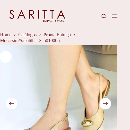
Pular
para
o
conteúdo
Home
Catálogos
Pronta Entrega
Mocassim/Sapatilha
5010005