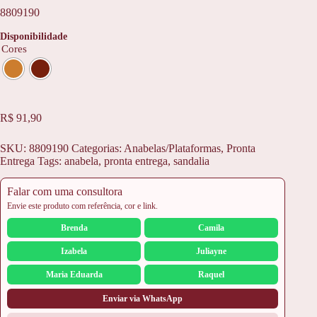
8809190
Disponibilidade
Cores
R$
91,90
SKU:
8809190
Categorias:
Anabelas/Plataformas
,
Pronta
Entrega
Tags:
anabela
,
pronta entrega
,
sandalia
Falar com uma consultora
Envie este produto com referência, cor e link.
Brenda
Camila
Izabela
Juliayne
Maria Eduarda
Raquel
Enviar via WhatsApp