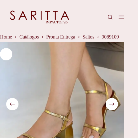
Pular
para
o
conteúdo
Home
Catálogos
Pronta Entrega
Saltos
9089109