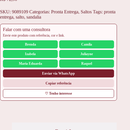
SKU:
9089109
Categorias:
Pronta Entrega
,
Saltos
Tags:
pronta
entrega
,
salto
,
sandalia
Falar com uma consultora
Envie este produto com referência, cor e link.
Brenda
Camila
Izabela
Juliayne
Maria Eduarda
Raquel
Enviar via WhatsApp
Copiar referência
♡ Tenho interesse