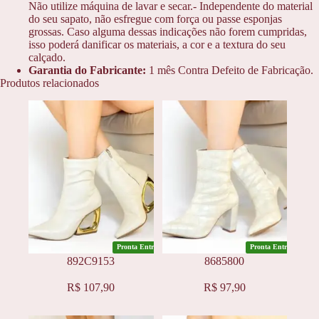
Não utilize máquina de lavar e secar.- Independente do material
do seu sapato, não esfregue com força ou passe esponjas
grossas. Caso alguma dessas indicações não forem cumpridas,
isso poderá danificar os materiais, a cor e a textura do seu
calçado.
Garantia do Fabricante:
1 mês Contra Defeito de Fabricação.
Produtos relacionados
Pronta Entrega
Pronta Entrega
892C9153
8685800
Este
Este
R$
107,90
R$
97,90
produto
produto
tem
tem
várias
várias