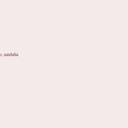
o
,
sandalia