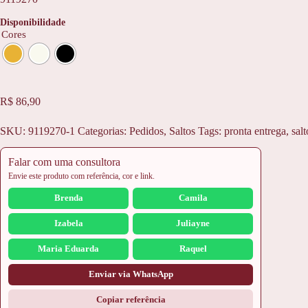
Disponibilidade
Cores
R$
86,90
SKU:
9119270-1
Categorias:
Pedidos
,
Saltos
Tags:
pronta entrega
,
salt
Falar com uma consultora
Envie este produto com referência, cor e link.
Brenda
Camila
Izabela
Juliayne
Maria Eduarda
Raquel
Enviar via WhatsApp
Copiar referência