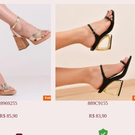
Pedidos
8969255
889C9155
Este
R$
85,90
R$
83,90
produto
tem
várias
variantes.