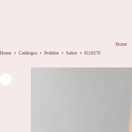
Pular
para
o
conteúdo
Home
Home
Catálogos
Pedidos
Saltos
9119270