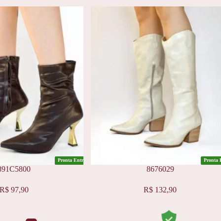
Pronta Entrega
Pronta 
891C5800
8676029
Este
R$
97,90
R$
132,90
produto
tem
várias
variantes.