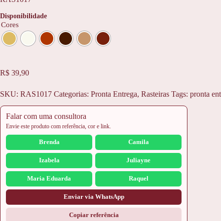
Disponibilidade
Cores
R$
39,90
SKU:
RAS1017
Categorias:
Pronta Entrega
,
Rasteiras
Tags:
pronta en
Falar com uma consultora
Envie este produto com referência, cor e link.
Brenda
Camila
Izabela
Juliayne
Maria Eduarda
Raquel
Enviar via WhatsApp
Copiar referência