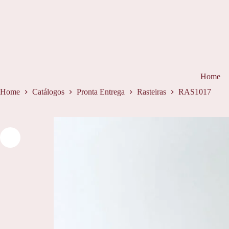
Pular
para
o
conteúdo
Home
Home
Catálogos
Pronta Entrega
Rasteiras
RAS1017