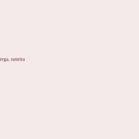
trega
,
rasteira