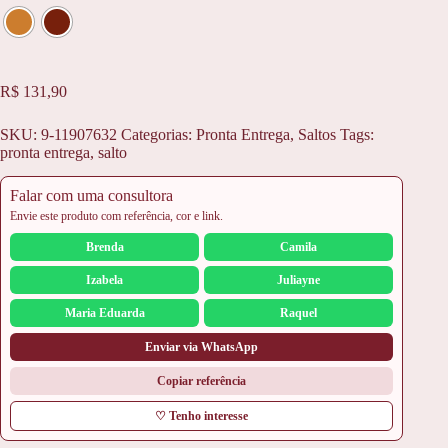
R$
131,90
SKU:
9-11907632
Categorias:
Pronta Entrega
,
Saltos
Tags:
pronta entrega
,
salto
Falar com uma consultora
Envie este produto com referência, cor e link.
Brenda
Camila
Izabela
Juliayne
Maria Eduarda
Raquel
Enviar via WhatsApp
Copiar referência
♡ Tenho interesse