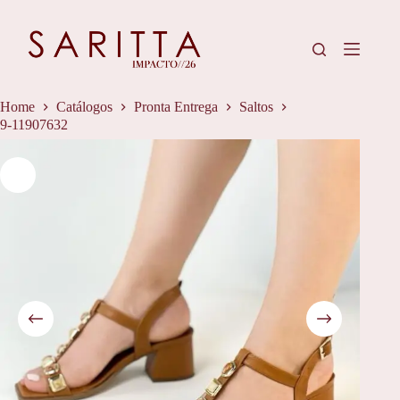
Pular
para
o
conteúdo
Home
Catálogos
Pronta Entrega
Saltos
9-11907632