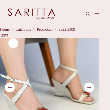
Pular
para
o
conteúdo
Home
Catálogos
Promoção
3322.3309
-33%