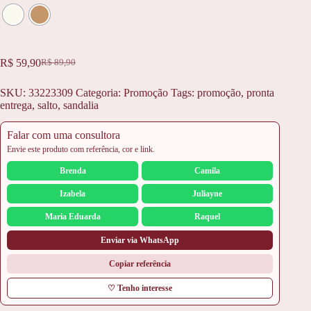
R$
59,90
R$
89,90
O
O
preço
preço
SKU:
33223309
Categoria:
Promoção
Tags:
promoção
,
pronta
original
atual
entrega
,
salto
,
sandalia
era:
é:
R$ 89,90.
R$ 59,90.
Falar com uma consultora
Envie este produto com referência, cor e link.
Brenda
Camila
Izabela
Juliayne
Maria Eduarda
Raquel
Enviar via WhatsApp
Copiar referência
♡ Tenho interesse