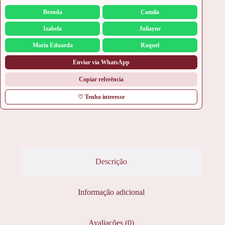
Brenda
Camila
Izabela
Juliayne
Maria Eduarda
Raquel
Enviar via WhatsApp
Copiar referência
♡ Tenho interesse
Descrição
Informação adicional
Avaliações (0)