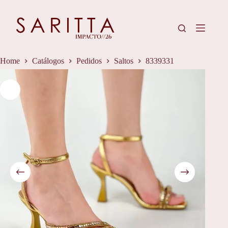
Pular
para
o
conteúdo
Home
Catálogos
Pedidos
Saltos
8339331