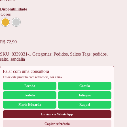
Disponibilidade
Cores
R$
72,90
SKU:
8339331-1
Categorias:
Pedidos
,
Saltos
Tags:
pedidos
,
salto
,
sandalia
Falar com uma consultora
Envie este produto com referência, cor e link.
Brenda
Camila
Izabela
Juliayne
Maria Eduarda
Raquel
Enviar via WhatsApp
Copiar referência