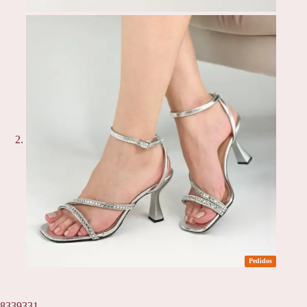
Pedidos
8339331