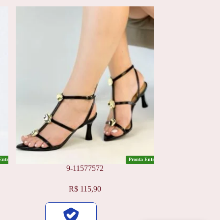
Entrega
Pronta Entrega
9-11577572
Este
R$
115,90
produto
tem
várias
variantes.