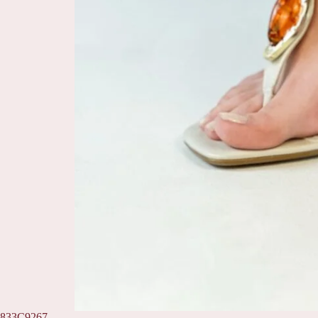
833C9267