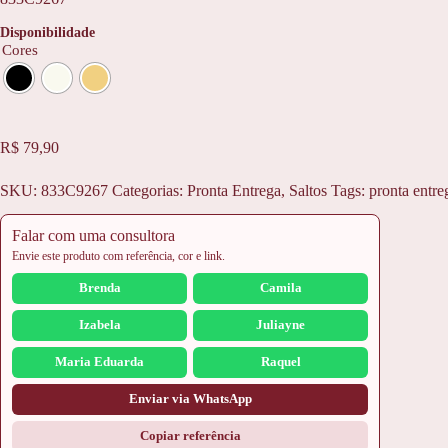
Disponibilidade
Cores
R$
79,90
SKU:
833C9267
Categorias:
Pronta Entrega
,
Saltos
Tags:
pronta entre
Falar com uma consultora
Envie este produto com referência, cor e link.
Brenda
Camila
Izabela
Juliayne
Maria Eduarda
Raquel
Enviar via WhatsApp
Copiar referência