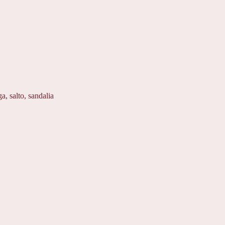
ga
,
salto
,
sandalia