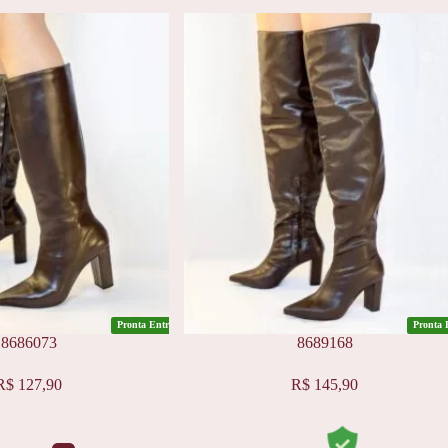
Pronta Entrega
Pronta 
8686073
8689168
Este
R$
127,90
R$
145,90
produto
tem
várias
variantes.