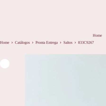
Pular
para
o
conteúdo
Home
Home
Catálogos
Pronta Entrega
Saltos
833C9267