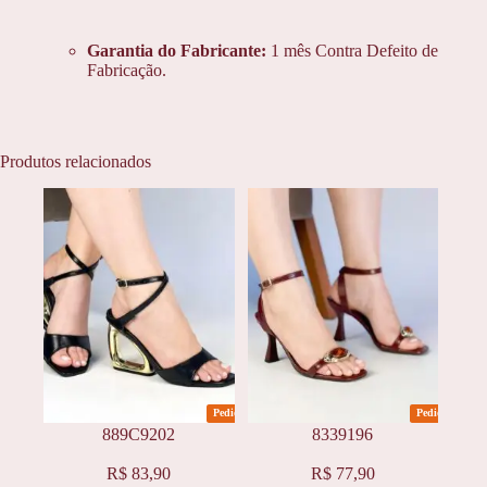
Garantia do Fabricante:
1 mês Contra Defeito de
Fabricação.
Produtos relacionados
Pedidos
Pedidos
889C9202
8339196
Este
Este
R$
83,90
R$
77,90
produto
produto