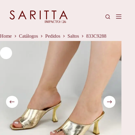
Pular
para
o
conteúdo
Home
Catálogos
Pedidos
Saltos
833C9288