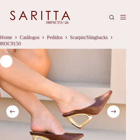
Pular
para
o
conteúdo
Home
Catálogos
Pedidos
Scarpin/Slingbacks
893C9150