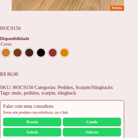
Pedidos
893C9150
Disponibilidade
Cores
R$
86,90
SKU:
893C9150
Categorias:
Pedidos
,
Scarpin/Slingbacks
Tags:
mule
,
pedidos
,
scarpin
,
slingback
Falar com uma consultora
Envie este produto com referência, cor e link.
Brenda
Camila
Izabela
Juliayne