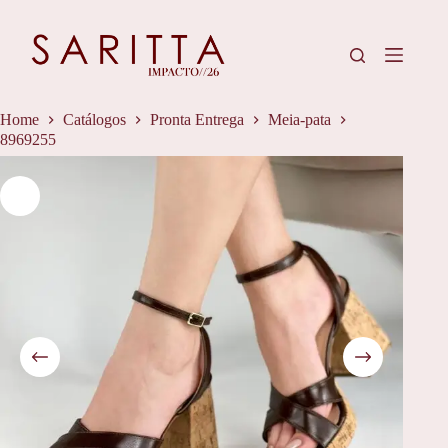
Pular
para
o
conteúdo
Home
Catálogos
Pronta Entrega
Meia-pata
8969255