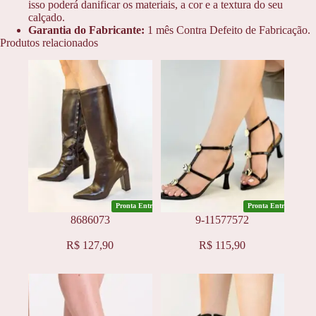
isso poderá danificar os materiais, a cor e a textura do seu
calçado.
Garantia do Fabricante:
1 mês Contra Defeito de Fabricação.
Produtos relacionados
Pronta Entrega
Pronta Entrega
8686073
9-11577572
Este
Este
R$
127,90
R$
115,90
produto
produto
tem
tem
várias
várias
variantes.
variantes.
As
As
opções
opções