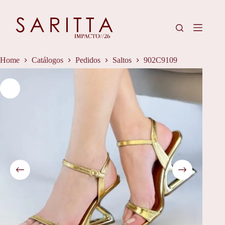
Pular
para
o
conteúdo
Home
Catálogos
Pedidos
Saltos
902C9109