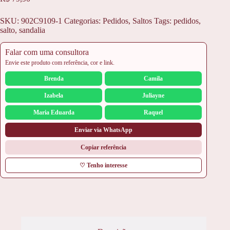
SKU:
902C9109-1
Categorias:
Pedidos
,
Saltos
Tags:
pedidos
,
salto
,
sandalia
Falar com uma consultora
Envie este produto com referência, cor e link.
Brenda
Camila
Izabela
Juliayne
Maria Eduarda
Raquel
Enviar via WhatsApp
Copiar referência
♡ Tenho interesse