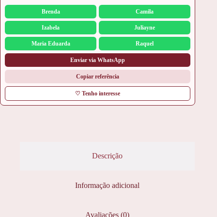
Brenda
Camila
Izabela
Juliayne
Maria Eduarda
Raquel
Enviar via WhatsApp
Copiar referência
♡ Tenho interesse
Descrição
Informação adicional
Avaliações (0)