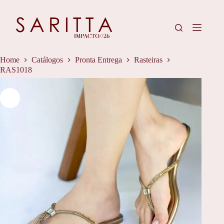
Pular
para
o
conteúdo
Home
Catálogos
Pronta Entrega
Rasteiras
RAS1018